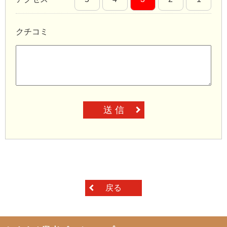
クチコミ
送 信
戻る