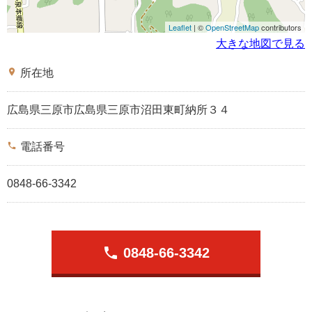
Leaflet
| ©
OpenStreetMap
contributors
大きな地図で見る
place
所在地
広島県三原市広島県三原市沼田東町納所３４
phone
電話番号
0848-66-3342
phone
0848-66-3342