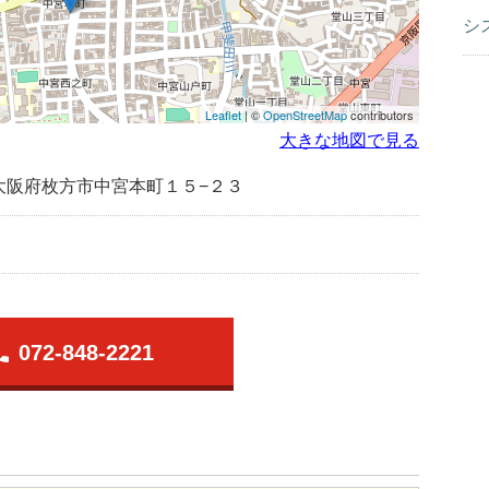
シ
Leaflet
| ©
OpenStreetMap
contributors
大きな地図で見る
大阪府枚方市中宮本町１５−２３
one
072-848-2221