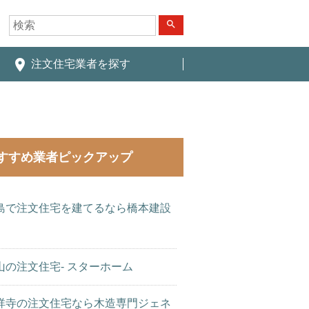
search
place
注文住宅業者を探す
すすめ業者ピックアップ
島で注文住宅を建てるなら橋本建設
山の注文住宅- スターホーム
祥寺の注文住宅なら木造専門ジェネ