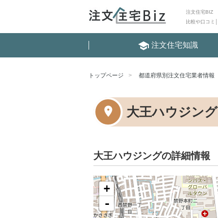
注文住宅BIZ
比較や口コミ
school
注文住宅知識
トップページ
都道府県別注文住宅業者情報
大王ハウジング
大王ハウジングの詳細情報
+
-