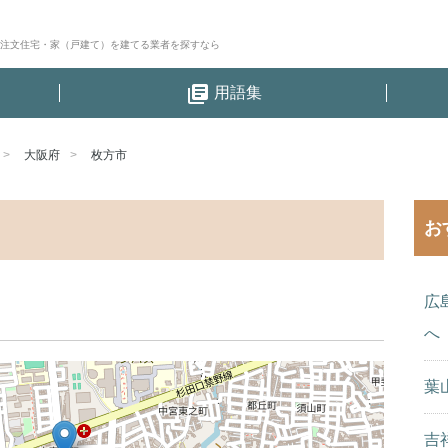
│注文住宅・家（戸建て）を建てる業者を探すなら
library_books
用語集
大阪府
枚方市
お
広
へ
葉
吉