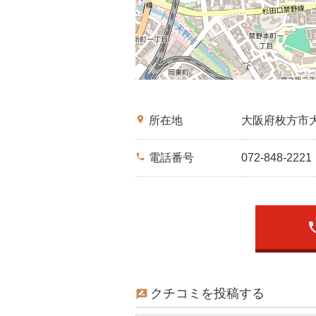
place
所在地
大阪府枚方市
phone
電話番号
072-848-2221
ph
クチコミを投稿する