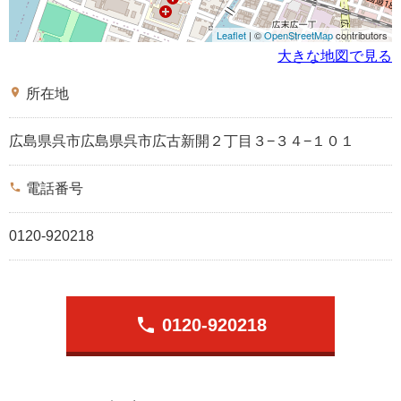
Leaflet
| ©
OpenStreetMap
contributors
大きな地図で見る
place
所在地
広島県呉市広島県呉市広古新開２丁目３−３４−１０１
phone
電話番号
0120-920218
phone
0120-920218