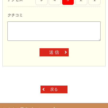
クチコミ
送 信
戻る