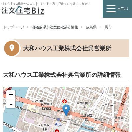
注文住宅BIZ
比較や口コミ│注文住宅・家（戸建て）を建てる業者を探すなら
MENU
トップページ
都道府県別注文住宅業者情報
広島県
呉市
大和ハウス工業株式会社呉営業所
大和ハウス工業株式会社呉営業所の詳細情報
+
-