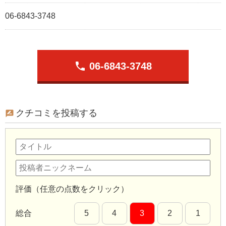
06-6843-3748
phone
06-6843-3748
クチコミを投稿する
評価（任意の点数をクリック）
総合
5
4
3
2
1