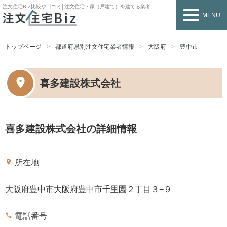
注文住宅BIZ
比較や口コミ│注文住宅・家（戸建て）を建てる業者を探すなら
MENU
トップページ
都道府県別注文住宅業者情報
大阪府
豊中市
喜多建設株式会社
喜多建設株式会社の詳細情報
place
所在地
大阪府豊中市大阪府豊中市千里園２丁目３−９
phone
電話番号