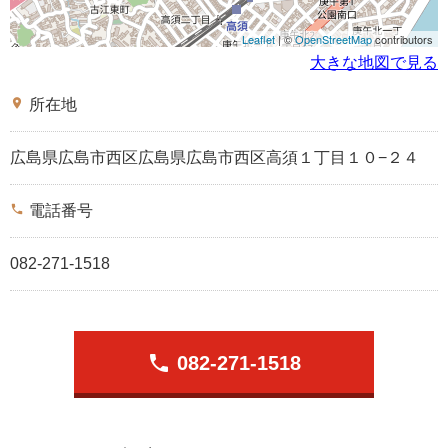
Leaflet
| ©
OpenStreetMap
contributors
大きな地図で見る
place
所在地
広島県広島市西区広島県広島市西区高須１丁目１０−２４
phone
電話番号
082-271-1518
phone
082-271-1518