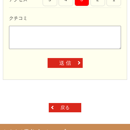
クチコミ
送 信
戻る