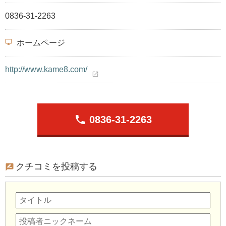
0836-31-2263
desktop_windows
ホームページ
http://www.kame8.com/
open_in_new
phone
0836-31-2263
クチコミを投稿する