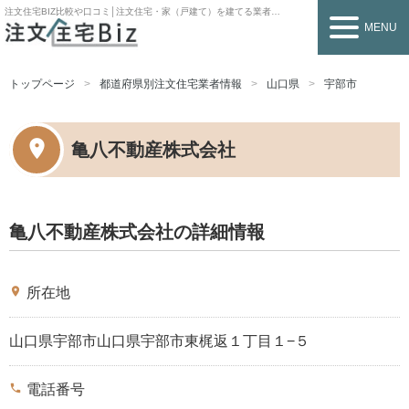
注文住宅BIZ
比較や口コミ│注文住宅・家（戸建て）を建てる業者を探すなら
MENU
トップページ
都道府県別注文住宅業者情報
山口県
宇部市
亀八不動産株式会社
亀八不動産株式会社の詳細情報
place
所在地
山口県宇部市山口県宇部市東梶返１丁目１−５
phone
電話番号