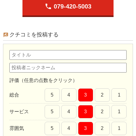
phone
079-420-5003
クチコミを投稿する
評価（任意の点数をクリック）
総合
5
4
3
2
1
サービス
5
4
3
2
1
雰囲気
5
4
3
2
1