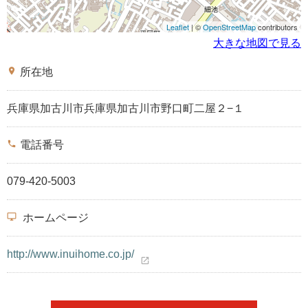
Leaflet
| ©
OpenStreetMap
contributors
大きな地図で見る
place
所在地
兵庫県加古川市兵庫県加古川市野口町二屋２−１
phone
電話番号
079-420-5003
desktop_windows
ホームページ
http://www.inuihome.co.jp/
open_in_new