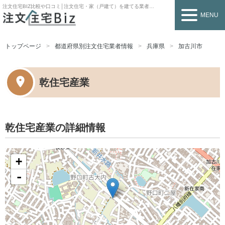
注文住宅BIZ
比較や口コミ│注文住宅・家（戸建て）を建てる業者を探すなら
MENU
トップページ
都道府県別注文住宅業者情報
兵庫県
加古川市
乾住宅産業
乾住宅産業の詳細情報
+
-