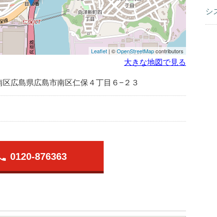
シ
Leaflet
| ©
OpenStreetMap
contributors
大きな地図で見る
南区広島県広島市南区仁保４丁目６−２３
hone
0120-876363