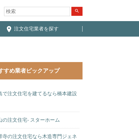
search
place
注文住宅業者を探す
すすめ業者ピックアップ
島で注文住宅を建てるなら橋本建設
山の注文住宅- スターホーム
祥寺の注文住宅なら木造専門ジェネ