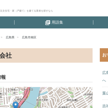
│注文住宅・家（戸建て）を建てる業者を探すなら
library_books
用語集
広島県
広島市南区
会社
お
広
情報
へ
葉
吉