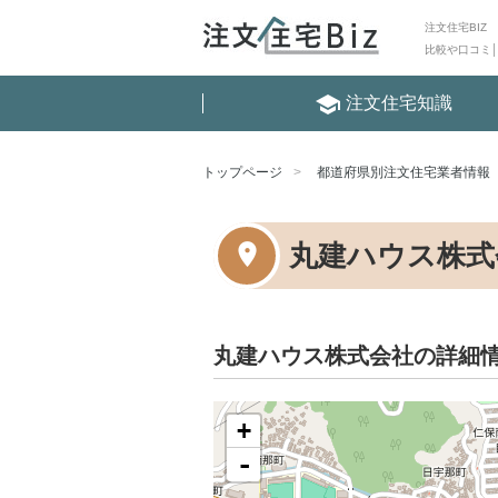
注文住宅BIZ
比較や口コミ
school
注文住宅知識
トップページ
都道府県別注文住宅業者情報
丸建ハウス株式
丸建ハウス株式会社の詳細
+
-