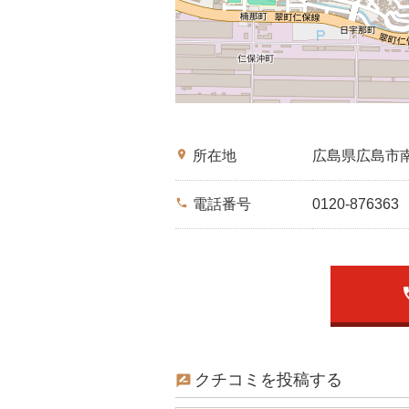
place
所在地
広島県広島市
phone
電話番号
0120-876363
p
クチコミを投稿する