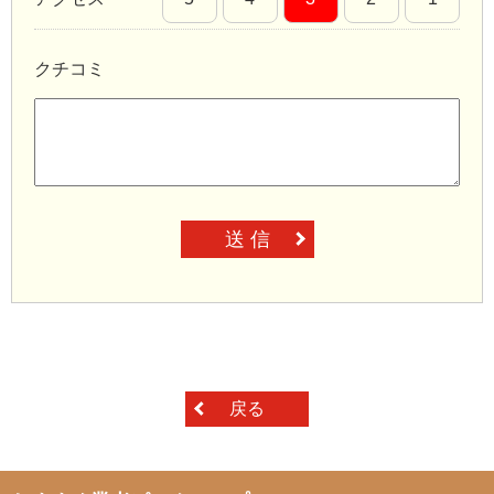
クチコミ
送 信
戻る