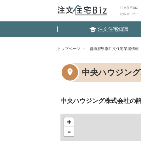
注文住宅BIZ
比較や口コミ
school
注文住宅知識
トップページ
都道府県別注文住宅業者情報
中央ハウジング
中央ハウジング株式会社の
+
-