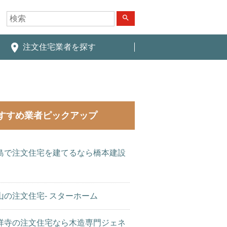
search
place
注文住宅業者を探す
すすめ業者ピックアップ
島で注文住宅を建てるなら橋本建設
山の注文住宅- スターホーム
祥寺の注文住宅なら木造専門ジェネ