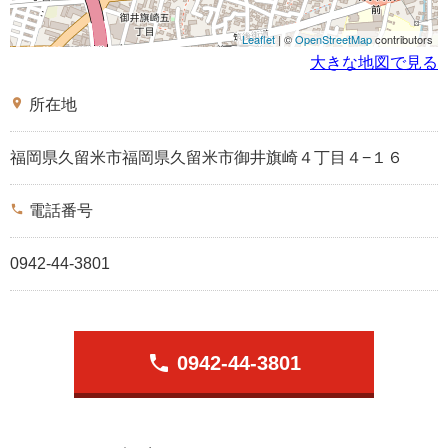
Leaflet
| ©
OpenStreetMap
contributors
大きな地図で見る
place
所在地
福岡県久留米市福岡県久留米市御井旗崎４丁目４−１６
phone
電話番号
0942-44-3801
phone
0942-44-3801