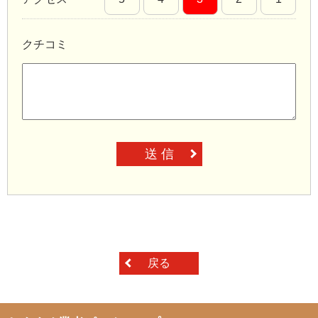
クチコミ
送 信
戻る