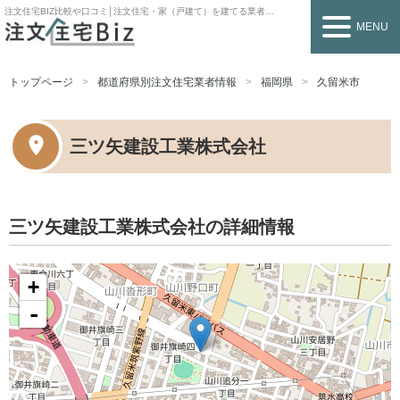
注文住宅BIZ
比較や口コミ│注文住宅・家（戸建て）を建てる業者を探すなら
MENU
トップページ
都道府県別注文住宅業者情報
福岡県
久留米市
三ツ矢建設工業株式会社
三ツ矢建設工業株式会社の詳細情報
+
-