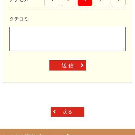
クチコミ
送 信
戻る