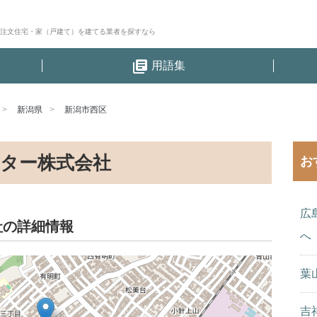
│注文住宅・家（戸建て）を建てる業者を探すなら
library_books
用語集
新潟県
新潟市西区
ター株式会社
お
広
社の詳細情報
へ
葉
吉