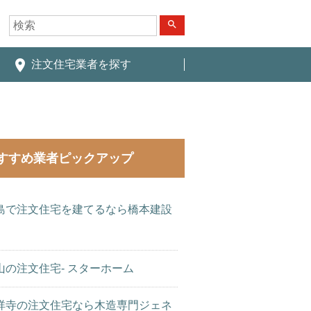
search
place
注文住宅業者を探す
すすめ業者ピックアップ
島で注文住宅を建てるなら橋本建設
山の注文住宅- スターホーム
祥寺の注文住宅なら木造専門ジェネ