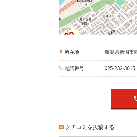
place
所在地
新潟県新潟市
phone
電話番号
025-232-3015
ph
クチコミを投稿する