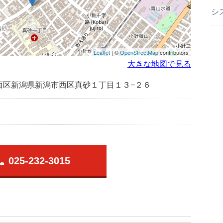
シ
Leaflet
| ©
OpenStreetMap
contributors
大きな地図で見る
西区新潟県新潟市西区真砂１丁目１３−２６
one
025-232-3015