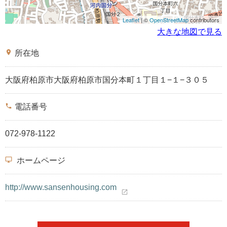
Leaflet
| ©
OpenStreetMap
contributors
大きな地図で見る
place
所在地
大阪府柏原市大阪府柏原市国分本町１丁目１−１−３０５
phone
電話番号
072-978-1122
desktop_windows
ホームページ
http://www.sansenhousing.com
open_in_new