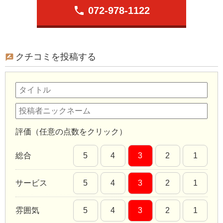
phone
072-978-1122
クチコミを投稿する
評価（任意の点数をクリック）
総合
5
4
3
2
1
サービス
5
4
3
2
1
雰囲気
5
4
3
2
1