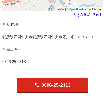
Leaflet
| ©
OpenStreetMap
contributors
大きな地図で見る
place
所在地
愛媛県四国中央市愛媛県四国中央市寒川町２５８７−１
phone
電話番号
0896-25-2313
phone
0896-25-2313