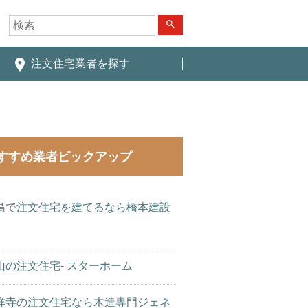
search
place
注文住宅業者を探す
すすめ業者ピックアップ
島で注文住宅を建てるなら橋本建設
山の注文住宅- スターホーム
祥寺の注文住宅なら木造専門ジェネ