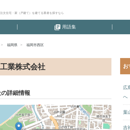
│注文住宅・家（戸建て）を建てる業者を探すなら
library_books
用語集
福岡県
福岡市西区
工業株式会社
お
広
社の詳細情報
へ
葉
吉