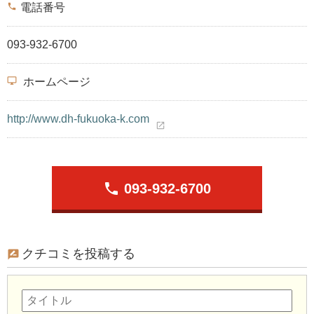
phone
電話番号
093-932-6700
desktop_windows
ホームページ
http://www.dh-fukuoka-k.com
open_in_new
phone
093-932-6700
クチコミを投稿する