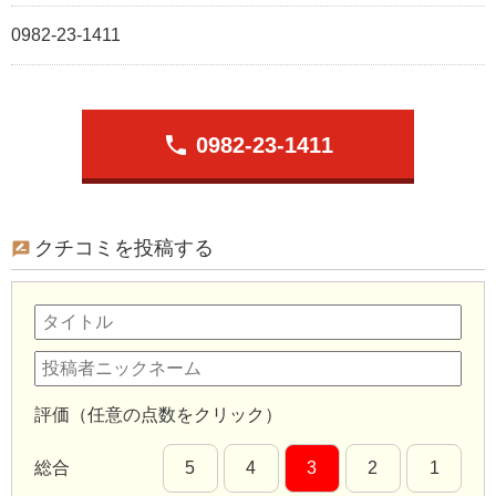
0982-23-1411
phone
0982-23-1411
クチコミを投稿する
評価（任意の点数をクリック）
総合
5
4
3
2
1