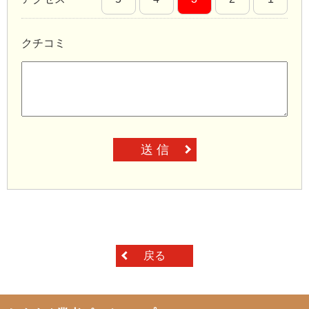
クチコミ
送 信
戻る