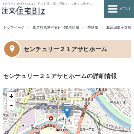
注文住宅BIZ
比較や口コミ│注文住宅・家（戸建て）を建てる業者を探すなら
MENU
トップページ
都道府県別注文住宅業者情報
奈良県
北葛城郡王寺町
センチュリー２１アサヒホーム
センチュリー２１アサヒホームの詳細情報
+
-