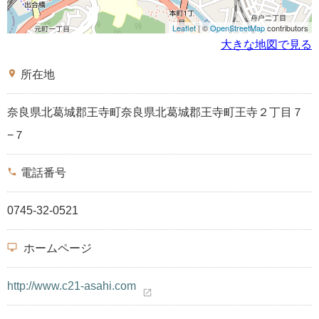
Leaflet
| ©
OpenStreetMap
contributors
大きな地図で見る
place
所在地
奈良県北葛城郡王寺町奈良県北葛城郡王寺町王寺２丁目７
−７
phone
電話番号
0745-32-0521
desktop_windows
ホームページ
http://www.c21-asahi.com
open_in_new