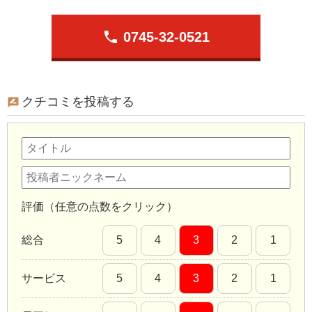
phone
0745-32-0521
クチコミを投稿する
評価（任意の点数をクリック）
総合
5
4
3
2
1
サービス
5
4
3
2
1