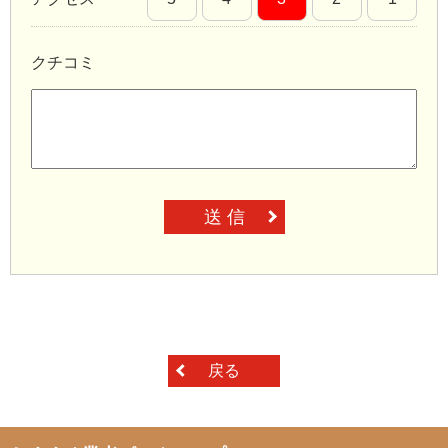
クチコミ
送 信
戻る