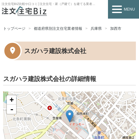
注文住宅BIZ
比較や口コミ│注文住宅・家（戸建て）を建てる業者を探すなら
MENU
トップページ
都道府県別注文住宅業者情報
兵庫県
加西市
スガハラ建設株式会社
スガハラ建設株式会社の詳細情報
+
-