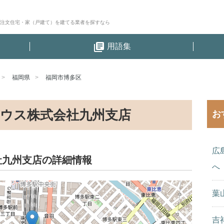
│注文住宅・家（戸建て）を建てる業者を探すなら
library_books
用語集
福岡県
福岡市博多区
ウス株式会社九州支店
お
広
社九州支店の詳細情報
へ
葉
吉