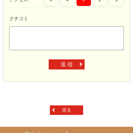
クチコミ
送 信
戻る