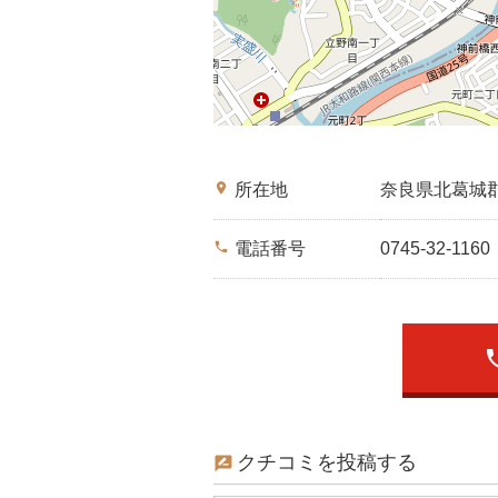
place
所在地
奈良県北葛城
phone
電話番号
0745-32-1160
ph
クチコミを投稿する