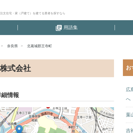
│注文住宅・家（戸建て）を建てる業者を探すなら
library_books
用語集
奈良県
北葛城郡王寺町
株式会社
お
広
詳細情報
へ
葉
吉