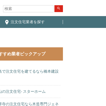
search
place
注文住宅業者を探す
すすめ業者ピックアップ
島で注文住宅を建てるなら橋本建設
山の注文住宅- スターホーム
祥寺の注文住宅なら木造専門ジェネ