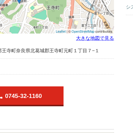
シ
Leaflet
| ©
OpenStreetMap
contributors
大きな地図で見る
郡王寺町奈良県北葛城郡王寺町元町１丁目７−１
one
0745-32-1160