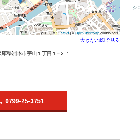
シ
Leaflet
| ©
OpenStreetMap
contributors
大きな地図で見る
兵庫県洲本市宇山１丁目１−２７
one
0799-25-3751