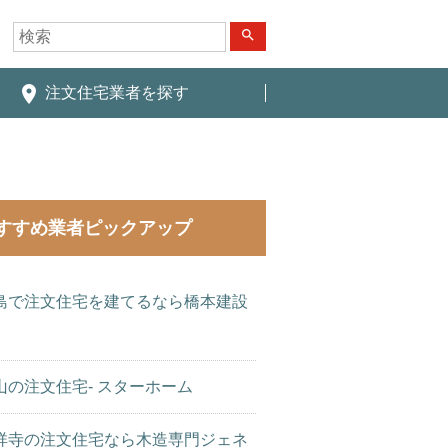
search
place
注文住宅業者を探す
すすめ業者ピックアップ
島で注文住宅を建てるなら橋本建設
山の注文住宅- スターホーム
祥寺の注文住宅なら木造専門ジェネ