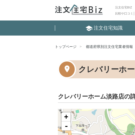
注文住宅BIZ
比較や口コミ
school
注文住宅知識
トップページ
都道府県別注文住宅業者情報
クレバリーホー
クレバリーホーム淡路店の
+
-