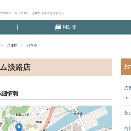
│注文住宅・家（戸建て）を建てる業者を探すなら
library_books
用語集
兵庫県
洲本市
ム淡路店
お
広
詳細情報
へ
葉
吉