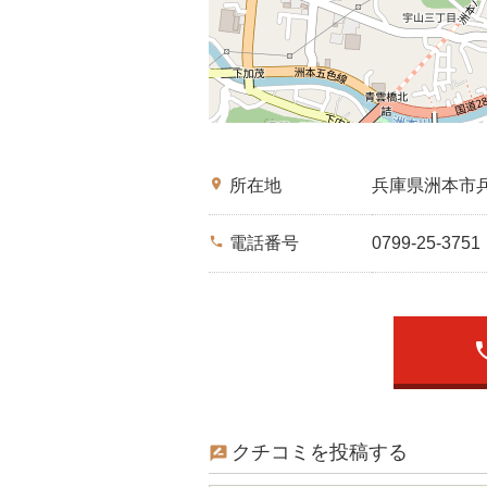
place
所在地
兵庫県洲本市
phone
電話番号
0799-25-3751
ph
クチコミを投稿する