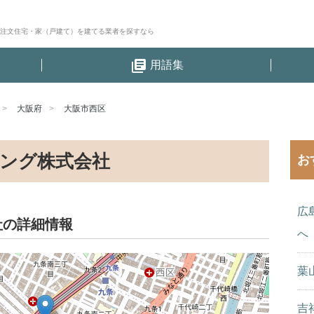
│注文住宅・家（戸建て）を建てる業者を探すなら
library_books
用語集
大阪府
大阪市西区
ング株式会社
お
広
社の詳細情報
へ
葉
吉