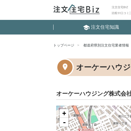
注文住宅BIZ
比較や口コミ
school
注文住宅知識
トップページ
都道府県別注文住宅業者情報
オーケーハウジ
オーケーハウジング株式会
+
-