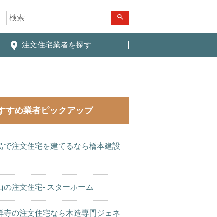
search
place
注文住宅業者を探す
すすめ業者ピックアップ
島で注文住宅を建てるなら橋本建設
山の注文住宅- スターホーム
祥寺の注文住宅なら木造専門ジェネ