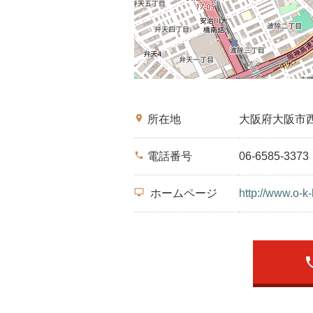
place
所在地
大阪府大阪市
phone
電話番号
06-6585-3373
desktop_windows
ホームページ
http://www.o-k
ph