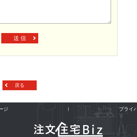
送 信
戻る
ージ
プライ