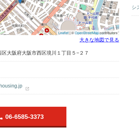
シ
Leaflet
| ©
OpenStreetMap
contributors
大きな地図で見る
西区大阪府大阪市西区境川１丁目５−２７
-housing.jp
open_in_new
one
06-6585-3373