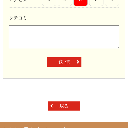
クチコミ
送 信
戻る