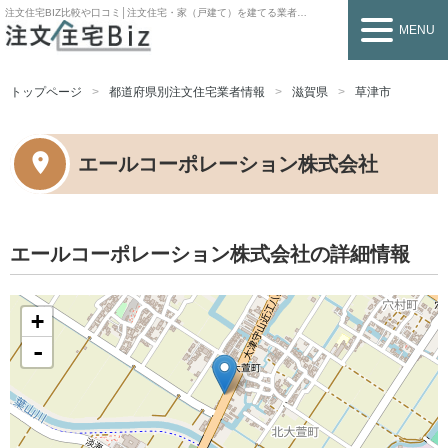
注文住宅BIZ
比較や口コミ│注文住宅・家（戸建て）を建てる業者を探すなら
MENU
トップページ
都道府県別注文住宅業者情報
滋賀県
草津市
エールコーポレーション株式会社
エールコーポレーション株式会社の詳細情報
+
-