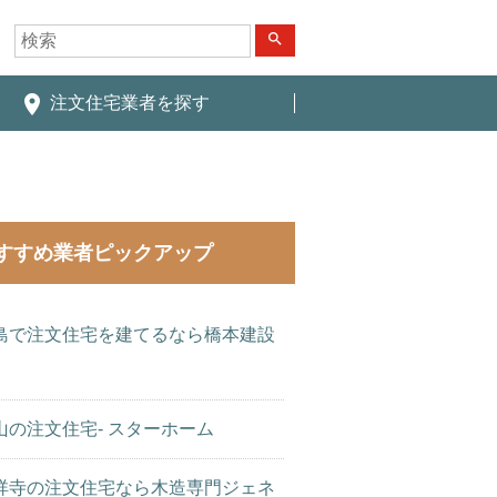
search
place
注文住宅業者を探す
すすめ業者ピックアップ
島で注文住宅を建てるなら橋本建設
山の注文住宅- スターホーム
祥寺の注文住宅なら木造専門ジェネ