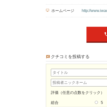
desktop_windows
ホームページ
http://www.iw
ph
クチコミを投稿する
評価（任意の点数をクリック）
総合
5