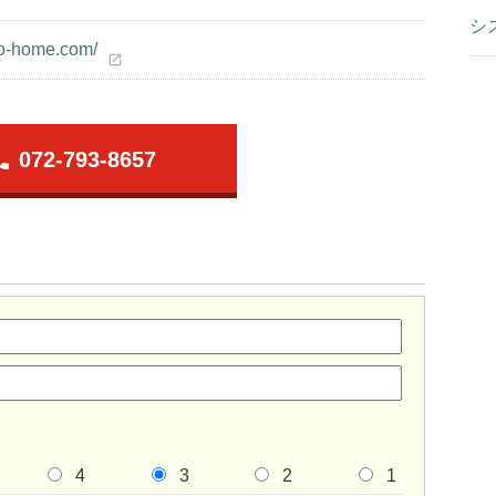
シ
ao-home.com/
open_in_new
one
072-793-8657
4
3
2
1