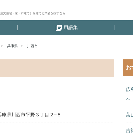
│注文住宅・家（戸建て）を建てる業者を探すなら
library_books
用語集
兵庫県
川西市
お
広
へ
兵庫県川西市平野３丁目２−５
葉
吉