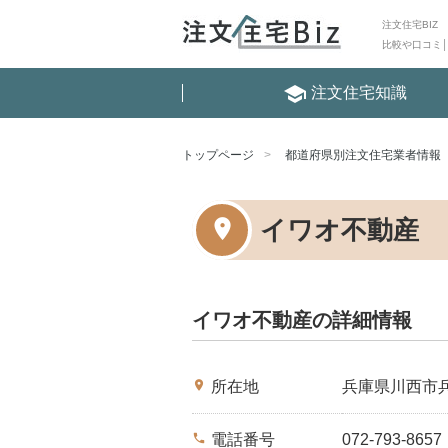
注文住宅BIZ
比較や口コミ
school
注文住宅知識
トップページ
都道府県別注文住宅業者情報
イワオ不動産
イワオ不動産の詳細情報
place
所在地
兵庫県川西市
phone
電話番号
072-793-8657