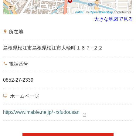
Leaflet
| ©
OpenStreetMap
contributors
大きな地図で見る
place
所在地
島根県松江市島根県松江市大輪町１６７−２２
phone
電話番号
0852-27-2339
desktop_windows
ホームページ
http://www.mable.ne.jp/~rsfudousan
open_in_new