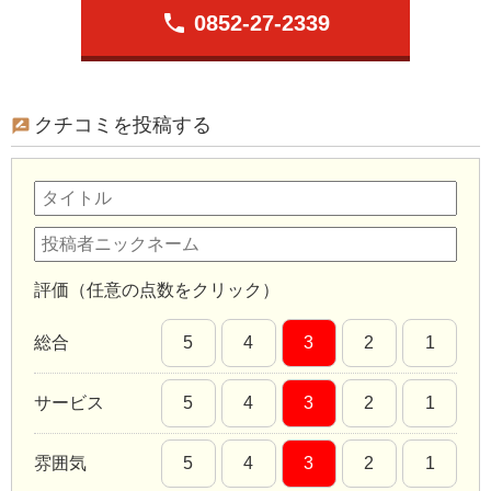
phone
0852-27-2339
クチコミを投稿する
評価（任意の点数をクリック）
総合
5
4
3
2
1
サービス
5
4
3
2
1
雰囲気
5
4
3
2
1