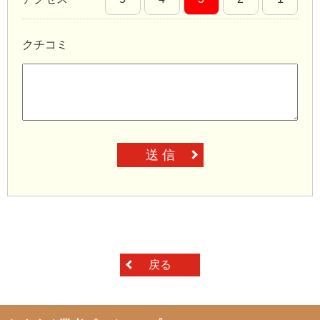
クチコミ
送 信
戻る