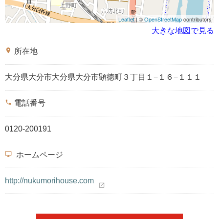
Leaflet
| ©
OpenStreetMap
contributors
大きな地図で見る
place
所在地
大分県大分市大分県大分市顕徳町３丁目１−１６−１１１
phone
電話番号
0120-200191
desktop_windows
ホームページ
http://nukumorihouse.com
open_in_new