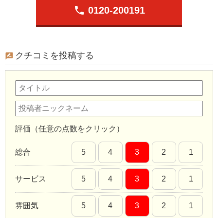
phone
0120-200191
クチコミを投稿する
評価（任意の点数をクリック）
総合
5
4
3
2
1
サービス
5
4
3
2
1
雰囲気
5
4
3
2
1