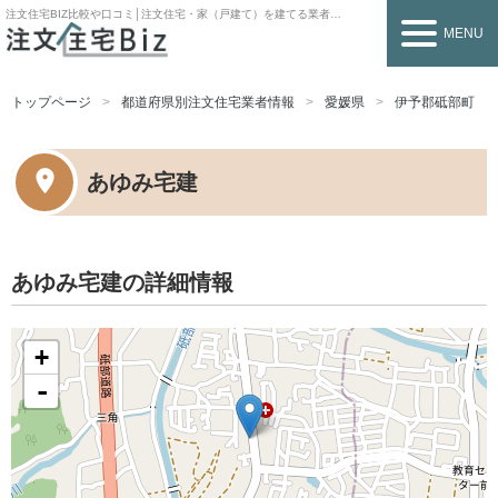
注文住宅BIZ
比較や口コミ│注文住宅・家（戸建て）を建てる業者を探すなら
MENU
トップページ
都道府県別注文住宅業者情報
愛媛県
伊予郡砥部町
あゆみ宅建
あゆみ宅建の詳細情報
+
-