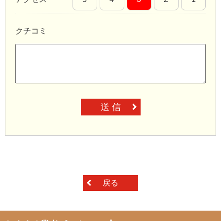
クチコミ
送 信
戻る