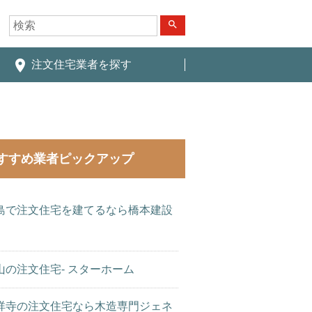
search
place
注文住宅業者を探す
すすめ業者ピックアップ
島で注文住宅を建てるなら橋本建設
山の注文住宅- スターホーム
祥寺の注文住宅なら木造専門ジェネ