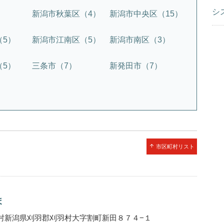
シ
）
新潟市秋葉区（4）
新潟市中央区（15）
（5）
新潟市江南区（5）
新潟市南区（3）
（5）
三条市（7）
新発田市（7）
arrow_upward
市区町村リスト
ま
村新潟県刈羽郡刈羽村大字割町新田８７４−１