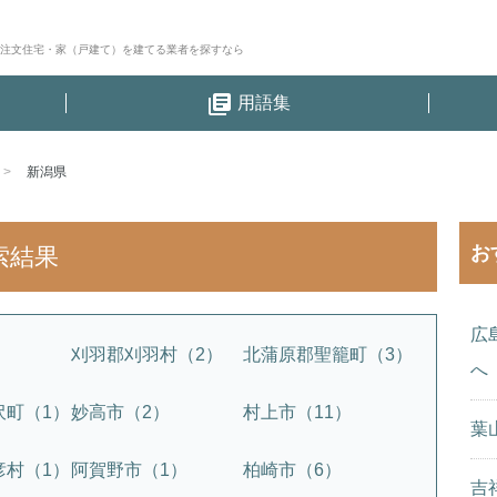
│注文住宅・家（戸建て）を建てる業者を探すなら
library_books
用語集
新潟県
お
索結果
広
刈羽郡刈羽村（2）
北蒲原郡聖籠町（3）
へ
沢町（1）
妙高市（2）
村上市（11）
葉
彦村（1）
阿賀野市（1）
柏崎市（6）
吉