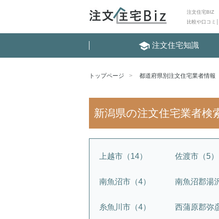
注文住宅BIZ
比較や口コミ
school
注文住宅知識
トップページ
都道府県別注文住宅業者情報
新潟県の注文住宅業者検
上越市（14）
佐渡市（5）
南魚沼市（4）
南魚沼郡湯
糸魚川市（4）
西蒲原郡弥