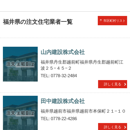
福井県の注文住宅業者一覧
arrow_upward
市区町村リスト
山内建設株式会社
福井県丹生郡越前町福井県丹生郡越前町江
波２５−４５−２
TEL: 0778-32-2484
詳しく見る
田中建設株式会社
福井県越前市福井県越前市本保町２１−１０
TEL: 0778-22-4286
詳しく見る